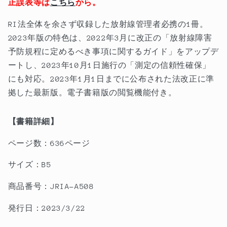
ソ
ソ
正誤表等は
こちら
から。
ト
ト
RI法全体を余さず収録した放射線管理者必携の1冊。
ー
ー
2023年版の特色は、2022年3月に改正の「放射線障害
プ
プ
予防規程に定めるべき事項に関するガイド」をアップデ
法
法
ートし、2023年10月1日施行の「測定の信頼性確保」
令
令
にも対応。2023年1月1日までに公布された法改正に準
集
集
Ⅰ
Ⅰ
拠した最新版。電子書籍版の閲覧機能付き。
－
－
放
放
【書籍詳細】
射
射
ページ数：636ページ
性
性
同
同
サイズ：B5
位
位
元
元
商品番号：JRIA-A508
素
素
発行日：2023/3/22
等
等
規
規