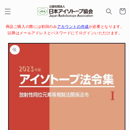
コンテ
カ
ンツに
ー
進む
ト
商品ご購入の際には初回のみ
アカウントの作成
が必要となります。
以降はメールアドレスとパスワードにてログインいただけます。
商品情
報にス
キップ