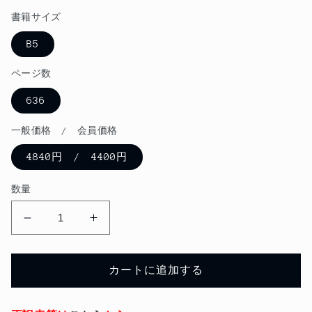
を
価
開
書籍サイズ
格
く
B5
ページ数
636
一般価格 / 会員価格
4840円 / 4400円
数量
2023
2023
年
年
版
版
カートに追加する
ア
ア
イ
イ