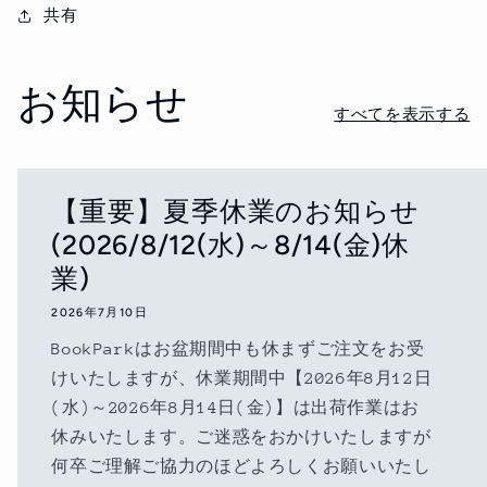
共有
制
制
法
法
関
関
お知らせ
係
係
すべてを表示する
法
法
令
令
－
－
【重要】夏季休業のお知らせ
の
の
(2026/8/12(水)～8/14(金)休
数
数
業)
量
量
を
を
2026年7月10日
減
増
BookParkはお盆期間中も休まずご注文をお受
ら
や
けいたしますが、休業期間中【2026年8月12日
す
す
(水)～2026年8月14日(金)】は出荷作業はお
休みいたします。ご迷惑をおかけいたしますが
何卒ご理解ご協力のほどよろしくお願いいたし