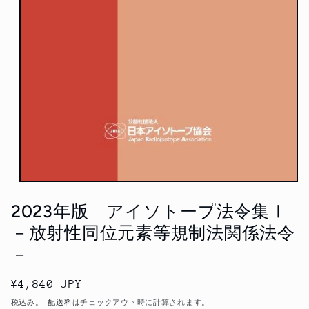
モ
ー
2023年版 アイソトープ法令集Ⅰ
ダ
ル
－放射性同位元素等規制法関係法令
で
－
メ
デ
ィ
通
¥4,840 JPY
ア
(1)
常
税込み。
配送料
はチェックアウト時に計算されます。